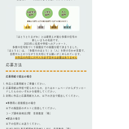
「ほとりとたまがわ」とは建替えが進む多摩川住宅の
新しいまちの名前です。
2023年に住民や学校へのアンケート、
多摩川住宅街づくり協議会での協議を経て決まりました。
「ほとりと」は、「多摩川のほとり」と「人」を掛け合わせ言葉で、
自然や人とのつながりを大切にする願いがこめられています。
※作品の内容に川や人を必ず含める必要はありません
​応募方法
​応募用紙で提出の場合
作品と応募用紙をご準備ください。
応募用紙は学校で配られたもの、またはホームページからダウンロー
ドしたもののいずれかを使用してください。
封筒に作品と応募用紙を入れ、以下の方法で提出してください。
●事務局に直接提出の場合
以下の施設前のポストに投函してください。
コープ調布染地店2階 音楽教室 「箱」
●郵送の場合
以下の住所にお送りください。
〒182-0023 東京都調布市染地3-1-815 音楽教室 「箱」