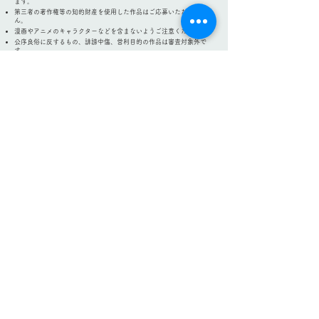
ます。
第三者の著作権等の知的財産を使用した作品はご応募いただけませ
ん。
漫画やアニメのキャラクターなどを含まないようご注意ください。
公序良俗に反するもの、誹謗中傷、営利目的の作品は審査対象外で
す。
応募方法の誤り・虚偽、応募要項違反が判明した場合、受賞発表後で
も受賞を取り消すことがあります。
応募作品は、まちの広報誌・ホームページ・SNS・YouTubeなど、ま
ちのPRのために利用させていただく場合があります。
取得した個人情報および応募作品（タイトル・コメント含む）は、本
コンテストの運営のみに利用し、適切に
管理します。
\お知らせ/
​ほとりとフェスタ×60周年イベント
​開催します！
11月29日(​日)
​場所：コープ調布染地店前広場
内容：未来のまち絵画コンテスト授賞式
パレード、吹奏楽演奏
団地の魅力を語るコーナー
キッチンカー、ブース出店 他