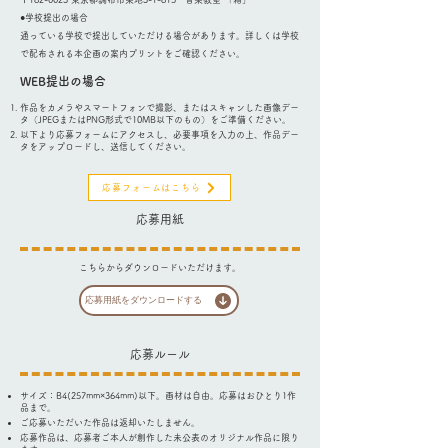
●学校提出の場合
通っている学校で提出していただける場合があります。詳しくは学校
で配布される本企画の案内プリントをご確認ください。
WEB提出の場合
作品をカメラやスマートフォンで撮影、またはスキャンした画像デー
タ（JPEGまたはPNG形式で10MB以下のもの）をご準備ください。
以下より応募フォームにアクセスし、必要事項を入力の上、作品デー
タをアップロードし、送信してください。
応募フォームはこちら
​応募用紙
​​こちらからダウンロードいただけます。
応募用紙をダウンロードする
​応募ルール
サイズ：B4(257mm×364mm)以下
。画材は自由。応募はおひとり1作
品まで。
ご応募いただいた作品は返却いたしません。
応募作品は、応募者ご本人が創作した未公表のオリジナル作品に限り